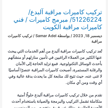
تركيب كاميرات مراقبة آلبدع/
51226224/ مبرمج كاميرات / فني
كاميرات مراقبة الكويت
ديسمبر 18, 2023
/ بواسطة
Samar Adel
/
تركيب كاميرات
مراقبة
تُعد
تركيب كاميرات مراقبة آلبدع
من أهم الخدمات التي يبحث
عنها الكثير من العملاء الراغبين في تأمين منازلهم أو منشآتهم
بأحدث الوسائل التكنولوجية. فمع تزايد الحاجة إلى الأمان
والرقابة المستمرة، أصبحت كاميرات المراقبة عنصرًا أساسيًا
لا غنى عنه، حيث تتيح لك متابعة كل ما يحدث بدقة عالية وفي
أي وقت ومن أي مكان.
نقدم من خلال
تركيب كاميرات مراقبة آلبدع
حلولًا أمنية
متكاملة تشمل التركيب والبرمجة والصيانة باستخدام أحدث
الأجهزة العالمية، وذلك عبر فريق متخصص من المهندسين