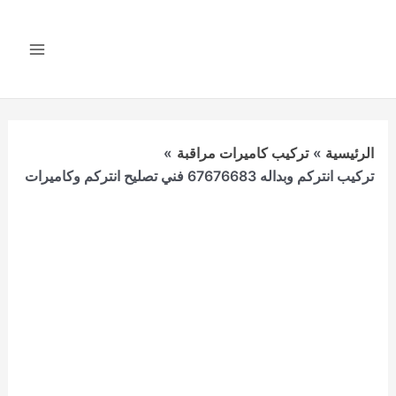
خطي
لى
لمحتوى
Main
Menu
الرئيسية
تركيب كاميرات مراقبة
تركيب انتركم وبداله 67676683 فني تصليح انتركم وكاميرات